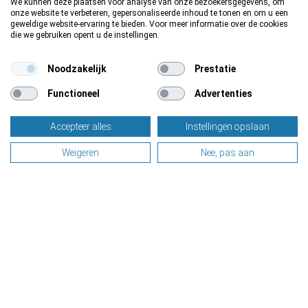
We kunnen deze plaatsen voor analyse van onze bezoekersgegevens, om
onze website te verbeteren, gepersonaliseerde inhoud te tonen en om u een
geweldige website-ervaring te bieden. Voor meer informatie over de cookies
die we gebruiken opent u de instellingen.
Noodzakelijk
Prestatie
Functioneel
Advertenties
Accepteer alles
Instellingen opslaan
Weigeren
Nee, pas aan