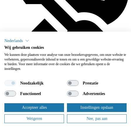
Nederlands
Wij gebruiken cookies
We kunnen deze plaatsen voor analyse van onze bezoekersgegevens, om onze website te
verbeteren, gepersonaliseerde inhoud te tonen en om u een geweldige website-ervaring
te bieden. Voor meer informatie over de cookies die we gebruiken opent u de
instellingen.
Noodzakelijk
Prestatie
We onderhouden
Functioneel
Advertenties
Flowplus zorgt ervoor dat u zich geen zorgen meer hoeft te maken
Accepteer alles
Instellingen opslaan
over het onderhoud: daar zorgen wij voor.
Weigeren
Nee, pas aan
Dit zijn slechts enkele van onze tevreden klanten.