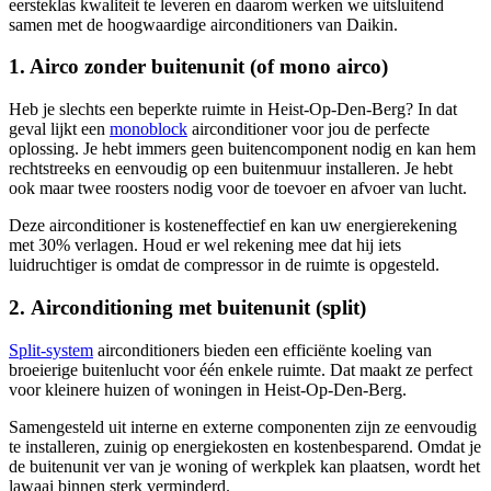
eersteklas kwaliteit te leveren en daarom werken we uitsluitend
samen met de hoogwaardige airconditioners van Daikin.
1. Airco zonder buitenunit (of mono airco)
Heb je slechts een beperkte ruimte in Heist-Op-Den-Berg? In dat
geval lijkt een
monoblock
airconditioner voor jou de perfecte
oplossing. Je hebt immers geen buitencomponent nodig en kan hem
rechtstreeks en eenvoudig op een buitenmuur installeren. Je hebt
ook maar twee roosters nodig voor de toevoer en afvoer van lucht.
Deze airconditioner is kosteneffectief en kan uw energierekening
met 30% verlagen. Houd er wel rekening mee dat hij iets
luidruchtiger is omdat de compressor in de ruimte is opgesteld.
2. Airconditioning met buitenunit (split)
Split-system
airconditioners bieden een efficiënte koeling van
broeierige buitenlucht voor één enkele ruimte. Dat maakt ze perfect
voor kleinere huizen of woningen in Heist-Op-Den-Berg.
Samengesteld uit interne en externe componenten zijn ze eenvoudig
te installeren, zuinig op energiekosten en kostenbesparend. Omdat je
de buitenunit ver van je woning of werkplek kan plaatsen, wordt het
lawaai binnen sterk verminderd.