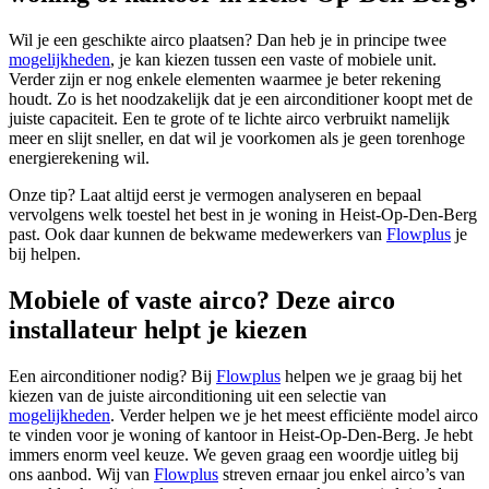
Wil je een geschikte airco plaatsen? Dan heb je in principe twee
mogelijkheden
, je kan kiezen tussen een vaste of mobiele unit.
Verder zijn er nog enkele elementen waarmee je beter rekening
houdt. Zo is het noodzakelijk dat je een airconditioner koopt met de
juiste capaciteit. Een te grote of te lichte airco verbruikt namelijk
meer en slijt sneller, en dat wil je voorkomen als je geen torenhoge
energierekening wil.
Onze tip? Laat altijd eerst je vermogen analyseren en bepaal
vervolgens welk toestel het best in je woning in Heist-Op-Den-Berg
past. Ook daar kunnen de bekwame medewerkers van
Flowplus
je
bij helpen.
Mobiele of vaste airco? Deze airco
installateur helpt je kiezen
Een airconditioner nodig? Bij
Flowplus
helpen we je graag bij het
kiezen van de juiste airconditioning uit een selectie van
mogelijkheden
. Verder helpen we je het meest efficiënte model airco
te vinden voor je woning of kantoor in Heist-Op-Den-Berg. Je hebt
immers enorm veel keuze. We geven graag een woordje uitleg bij
ons aanbod. Wij van
Flowplus
streven ernaar jou enkel airco’s van