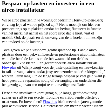
Bespaar op kosten en investeer in een
airco installateur
Wil je airco plaatsen in je woning of bedrijf in Heist-Op-Den-Berg
en vraag je je af wat de prijs zal zijn? Het is moeilijk om hier een
precieze prijs op te plakken omdat het bedrag fluctueert in functie
van het merk, het aantal en het soort airco dat je kiest, vast of
mobiel. Ook de plaats en de omvang van de te koelen ruimtes zijn
van invloed op de kostprijs.
Toch geven we je alvast deze geldbesparende tip. Laat je airco
plaatsen door een gekwalificeerde en professionele airco installateur,
want die heeft de kennis en de bekwaamheid om de klus
onberispelijk te klaren. Een gecertificeerde airco installateur als
Flowplus
uit Wilrijk zorgt voor de juiste opstelling en nauwkeurige
installatie van je airco, zodat je systeem zonder onderbrekingen blijft
werken. Jaren lang.
Op de lange termijn bespaar je veel geld want je
hebt geen dure reparaties nodig of vervanging van onderdelen die
het gevolg zijn van een onjuiste en onveilige installatie.
Deze airco installateur komt graag bij je langs, geeft deskundig
advies en stelt je een exacte, grondige en vrijblijvende offerte op
maat voor. En bovendien?
Flowplus
biedt meerdere jaren garantie
plus aanvullende service. Geïnteresseerd om meer te weten? Neem