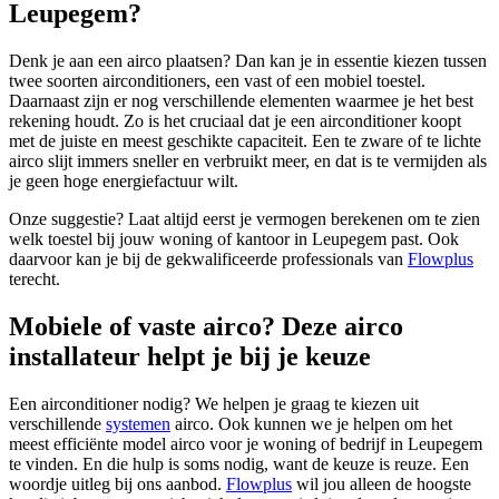
Leupegem?
Denk je aan een airco plaatsen? Dan kan je in essentie kiezen tussen
twee soorten airconditioners, een vast of een mobiel toestel.
Daarnaast zijn er nog verschillende elementen waarmee je het best
rekening houdt. Zo is het cruciaal dat je een airconditioner koopt
met de juiste en meest geschikte capaciteit. Een te zware of te lichte
airco slijt immers sneller en verbruikt meer, en dat is te vermijden als
je geen hoge energiefactuur wilt.
Onze suggestie? Laat altijd eerst je vermogen berekenen om te zien
welk toestel bij jouw woning of kantoor in Leupegem past. Ook
daarvoor kan je bij de gekwalificeerde professionals van
Flowplus
terecht.
Mobiele of vaste airco? Deze airco
installateur helpt je bij je keuze
Een airconditioner nodig? We helpen je graag te kiezen uit
verschillende
systemen
airco. Ook kunnen we je helpen om het
meest efficiënte model airco voor je woning of bedrijf in Leupegem
te vinden. En die hulp is soms nodig, want de keuze is reuze. Een
woordje uitleg bij ons aanbod.
Flowplus
wil jou alleen de hoogste