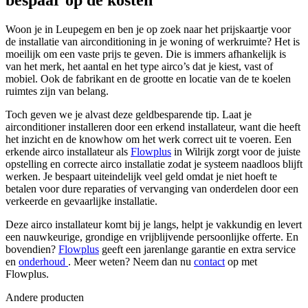
Woon je in Leupegem en ben je op zoek naar het prijskaartje voor
de installatie van airconditioning in je woning of werkruimte? Het is
moeilijk om een vaste prijs te geven. Die is immers afhankelijk is
van het merk, het aantal en het type airco’s dat je kiest, vast of
mobiel. Ook de fabrikant en de grootte en locatie van de te koelen
ruimtes zijn van belang.
Toch geven we je alvast deze geldbesparende tip. Laat je
airconditioner installeren door een erkend installateur, want die heeft
het inzicht en de knowhow om het werk correct uit te voeren. Een
erkende airco installateur als
Flowplus
in Wilrijk zorgt voor de juiste
opstelling en correcte airco installatie zodat je systeem naadloos blijft
werken.
Je bespaart uiteindelijk veel geld omdat je niet hoeft te
betalen voor dure reparaties of vervanging van onderdelen door een
verkeerde en gevaarlijke installatie.
Deze airco installateur komt bij je langs, helpt je vakkundig en levert
een nauwkeurige, grondige en vrijblijvende persoonlijke offerte. En
bovendien?
Flowplus
geeft een jarenlange garantie en extra service
en
onderhoud
. Meer weten? Neem dan nu
contact
op met
Flowplus.
Andere producten