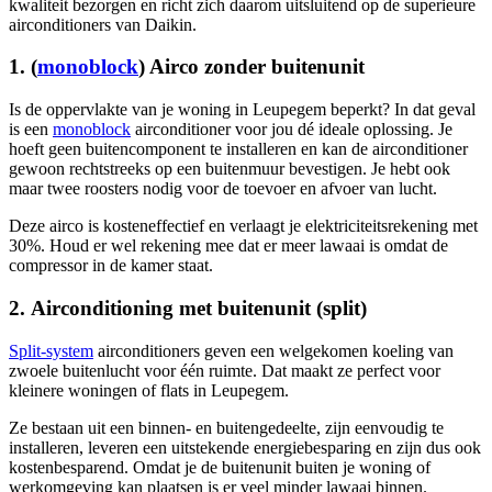
kwaliteit bezorgen en richt zich daarom uitsluitend op de superieure
airconditioners van Daikin.
1. (
monoblock
) Airco zonder buitenunit
Is de oppervlakte van je woning in Leupegem beperkt? In dat geval
is een
monoblock
airconditioner voor jou dé ideale oplossing. Je
hoeft geen buitencomponent te installeren en kan de airconditioner
gewoon rechtstreeks op een buitenmuur bevestigen. Je hebt ook
maar twee roosters nodig voor de toevoer en afvoer van lucht.
Deze airco is kosteneffectief en verlaagt je elektriciteitsrekening met
30%. Houd er wel rekening mee dat er meer lawaai is omdat de
compressor in de kamer staat.
2. Airconditioning met buitenunit (split)
Split-system
airconditioners geven een welgekomen koeling van
zwoele buitenlucht voor één ruimte. Dat maakt ze perfect voor
kleinere woningen of flats in Leupegem.
Ze bestaan uit een binnen- en buitengedeelte, zijn eenvoudig te
installeren, leveren een uitstekende energiebesparing en zijn dus ook
kostenbesparend. Omdat je de buitenunit buiten je woning of
werkomgeving kan plaatsen is er veel minder lawaai binnen.