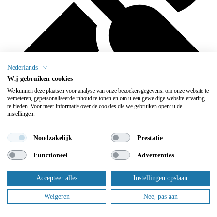
Nederlands
Wij gebruiken cookies
We kunnen deze plaatsen voor analyse van onze bezoekersgegevens, om onze website te
verbeteren, gepersonaliseerde inhoud te tonen en om u een geweldige website-ervaring
te bieden. Voor meer informatie over de cookies die we gebruiken opent u de
instellingen.
We onderhouden
Noodzakelijk
Prestatie
Flowplus zorgt ervoor dat u zich geen zorgen meer hoeft te maken
over het onderhoud: daar zorgen wij voor.
Functioneel
Advertenties
Dit zijn slechts enkele van onze tevreden klanten.
Accepteer alles
Instellingen opslaan
Weigeren
Nee, pas aan