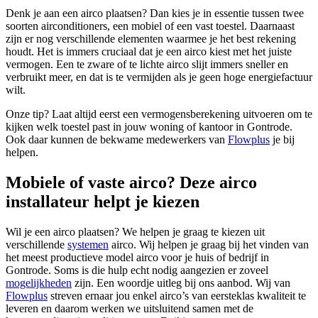
Denk je aan een airco plaatsen? Dan kies je in essentie tussen twee
soorten airconditioners, een mobiel of een vast toestel. Daarnaast
zijn er nog verschillende elementen waarmee je het best rekening
houdt. Het is immers cruciaal dat je een airco kiest met het juiste
vermogen. Een te zware of te lichte airco slijt immers sneller en
verbruikt meer, en dat is te vermijden als je geen hoge energiefactuur
wilt.
Onze tip? Laat altijd eerst een vermogensberekening uitvoeren om te
kijken welk toestel past in jouw woning of kantoor in Gontrode.
Ook daar kunnen de bekwame medewerkers van
Flowplus
je bij
helpen.
Mobiele of vaste airco? Deze airco
installateur helpt je kiezen
Wil je een airco plaatsen? We helpen je graag te kiezen uit
verschillende
systemen
airco. Wij helpen je graag bij het vinden van
het meest productieve model airco voor je huis of bedrijf in
Gontrode. Soms is die hulp echt nodig aangezien er zoveel
mogelijkheden
zijn. Een woordje uitleg bij ons aanbod. Wij van
Flowplus
streven ernaar jou enkel airco’s van eersteklas kwaliteit te
leveren en daarom werken we uitsluitend samen met de