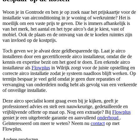
Woon je in Gontrode en ben je op zoek naar het prijskaartje voor de
installatie van airconditioning in je woning of werkruimte? Het is
moeilijk om een vaste prijs te geven. Die is immers afhankelijk is
van het merk, het aantal en het type airco’s dat je kiest, vast of
mobiel. Ook de plaats en de omvang van de te koelen ruimtes zijn
van invloed op de kostprijs.
Toch geven we je alvast deze geldbesparende tip. Laat je airco
installeren door een gecertificeerde airco installateur, omdat die de
kennis en expertise bezit om het goed te doen. Een erkende airco
installateur als
Flowplus
in Wilrijk zorgt voor de juiste opstelling en
correcte airco installatie zodat je systeem naadloos blijft werken.
Op
termijn bespaar je veel geld omdat je geen dure reparaties of
vervanging van onderdelen nodig hebt als gevolg van een verkeerde
of onveilige installatie.
Deze airco specialist komt graag even bij je kijken, geeft je
professioneel advies en stelt een nauwkeurige, gedetailleerde en
vrijblijvende offerte op maat op. Nog een extraatje? Bij
Flowplus
geniet je een uitgebreide garantie en aanvullend
onderhoud
.
Geïnteresseerd om meer te weten? Neem nu
contact
op met
Flowplus.
Andere producten