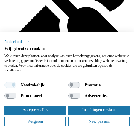
Nederlands
Wij gebruiken cookies
We kunnen deze plaatsen voor analyse van onze bezoekersgegevens, om onze website te
verbeteren, gepersonaliseerde inhoud te tonen en om u een geweldige website-ervaring
te bieden. Voor meer informatie over de cookies die we gebruiken opent u de
instellingen.
We onderhouden
Noodzakelijk
Prestatie
Flowplus zorgt ervoor dat u zich geen zorgen meer hoeft te maken
Functioneel
Advertenties
over het onderhoud: daar zorgen wij voor.
Dit zijn slechts enkele van onze tevreden klanten.
Accepteer alles
Instellingen opslaan
Weigeren
Nee, pas aan