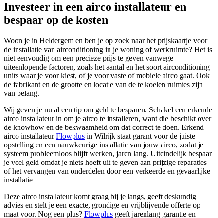
Investeer in een airco installateur en
bespaar op de kosten
Woon je in Heldergem en ben je op zoek naar het prijskaartje voor
de installatie van airconditioning in je woning of werkruimte? Het is
niet eenvoudig om een precieze prijs te geven vanwege
uiteenlopende factoren, zoals het aantal en het soort airconditioning
units waar je voor kiest, of je voor vaste of mobiele airco gaat. Ook
de fabrikant en de grootte en locatie van de te koelen ruimtes zijn
van belang.
Wij geven je nu al een tip om geld te besparen. Schakel een erkende
airco installateur in om je airco te installeren, want die beschikt over
de knowhow en de bekwaamheid om dat correct te doen. Erkend
airco installateur
Flowplus
in Wilrijk staat garant voor de juiste
opstelling en een nauwkeurige installatie van jouw airco, zodat je
systeem probleemloos blijft werken, jaren lang.
Uiteindelijk bespaar
je veel geld omdat je niets hoeft uit te geven aan prijzige reparaties
of het vervangen van onderdelen door een verkeerde en gevaarlijke
installatie.
Deze airco installateur komt graag bij je langs, geeft deskundig
advies en stelt je een exacte, grondige en vrijblijvende offerte op
maat voor. Nog een plus?
Flowplus
geeft jarenlang garantie en