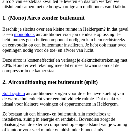
airco’s van eersteklas kwaliteit te leveren en daarom werken we
uitsluitend samen met de hoogwaardige airconditioners van Daikin.
1. (Mono) Airco zonder buitenunit
Beschik je slechts over een kleine ruimte in Heldergem? In dat geval
is een
monoblock
airconditioner voor jou de ideale oplossing. Je
hebt immers geen buitencomponent nodig en kan hem rechtstreeks
en eenvoudig op een buitenmuur installeren. Je hebt ook maar twee
openingen nodig voor de toe- en afvoer van lucht.
Deze airco is kosteneffectief en verlaagt je elektriciteitsrekening met
30%. Houd er wel rekening mee dat er meer lawaai is omdat de
compressor in de kamer staat.
2. Airconditioning met buitenunit (split)
Split-system
airconditioners zorgen voor de effectieve koeling van
de warme buitenlucht voor één individuele ruimte. Dat maakt ze
ideaal voor kleinere woningen of appartementen in Heldergem.
Ze bestaan uit een binnen- en buitenunit, zijn moeiteloos te
installeren, zuinig in energie en rendabel. Bovendien zorgt de
plaatsing van de externe component op enige afstand van je woning
of kantoor voor veel minder geluidshinder binnenshuis.