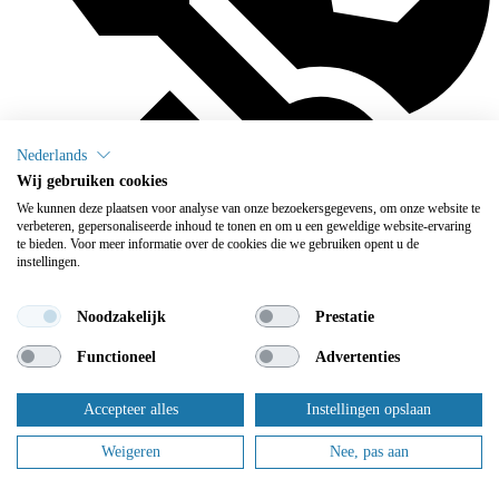
Nederlands
Wij gebruiken cookies
We kunnen deze plaatsen voor analyse van onze bezoekersgegevens, om onze website te
verbeteren, gepersonaliseerde inhoud te tonen en om u een geweldige website-ervaring
te bieden. Voor meer informatie over de cookies die we gebruiken opent u de
instellingen.
Noodzakelijk
Prestatie
Functioneel
Advertenties
We onderhouden
Accepteer alles
Instellingen opslaan
Flowplus zorgt ervoor dat u zich geen zorgen meer hoeft te maken
over het onderhoud: daar zorgen wij voor.
Weigeren
Nee, pas aan
Dit zijn slechts enkele van onze tevreden klanten.