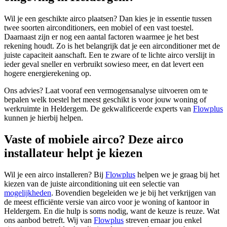
Wil je een geschikte airco plaatsen? Dan kies je in essentie tussen
twee soorten airconditioners, een mobiel of een vast toestel.
Daarnaast zijn er nog een aantal factoren waarmee je het best
rekening houdt. Zo is het belangrijk dat je een airconditioner met de
juiste capaciteit aanschaft. Een te zware of te lichte airco verslijt in
ieder geval sneller en verbruikt sowieso meer, en dat levert een
hogere energierekening op.
Ons advies? Laat vooraf een vermogensanalyse uitvoeren om te
bepalen welk toestel het meest geschikt is voor jouw woning of
werkruimte in Heldergem. De gekwalificeerde experts van
Flowplus
kunnen je hierbij helpen.
Vaste of mobiele airco? Deze airco
installateur helpt je kiezen
Wil je een airco installeren? Bij
Flowplus
helpen we je graag bij het
kiezen van de juiste airconditioning uit een selectie van
mogelijkheden
. Bovendien begeleiden we je bij het verkrijgen van
de meest efficiënte versie van airco voor je woning of kantoor in
Heldergem. En die hulp is soms nodig, want de keuze is reuze. Wat
ons aanbod betreft. Wij van
Flowplus
streven ernaar jou enkel