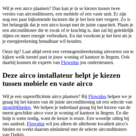
Wil je een airco plaatsen? Dan kan je in se kiezen tussen twee
versies van airconditioners, een mobiele of een vaste unit. Er zijn
nog een paar bijkomende factoren die je het best niet vergeet. Zo is
het belangrijk dat je een airco koopt met de juiste capaciteit. Plaats je
een airconditioner die te zwak of te krachtig is, dan zal hij geleidelijk
slijten en meer energie verbruiken. En dat voorkom je het best als je
je energierekening betaalbaar wil houden.
Onze tip? Laat altijd eerst een vermogensberekening uitvoeren om te
kijken welk toestel past in jouw woning of kantoor in Itegem. Ook
daarbij kunnen de experts van
Flowplus
jou ondersteunen.
Deze airco installateur helpt je kiezen
tussen mobiele en vaste airco
Wil je een superefficiënte airco plaatsen? Bij
Flowplus
helpen we je
graag bij het kiezen van de juiste airconditioning uit een selectie van
mogelijkheden
. We helpen je inderdaad graag bij het kiezen van de
meest geschikte airco voor je woning of kantoor in Itegem. En die
hulp is soms nodig, want de keuze is reuze. Een woordje uitleg bij
ons aanbod.
Flowplus
wil jou alleen de allerbeste kwaliteit airco’s
bieden en werkt daarom uitsluitend met de selecte airconditioners
van Daikin.