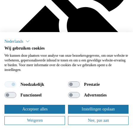
Nederlands
Wij gebruiken cookies
We kunnen deze plaatsen voor analyse van onze bezoekersgegevens, om onze website te
verbeteren, gepersonaliseerde inhoud te tonen en om u een geweldige website-ervaring
te bieden. Voor meer informatie over de cookies die we gebruiken opent u de
instellingen.
We onderhouden
Noodzakelijk
Prestatie
Flowplus zorgt ervoor dat u zich geen zorgen meer hoeft te maken
Functioneel
Advertenties
over het onderhoud: daar zorgen wij voor.
Dit zijn slechts enkele van onze tevreden klanten.
Accepteer alles
Instellingen opslaan
Weigeren
Nee, pas aan