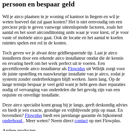
persoon en bespaar geld
Wil je airco plaatsen in je woning of kantoor in Itegem en wil je
weten hoeveel dat zal gaan kosten? Het is niet eenvoudig om een
precieze prijs te geven vanwege uiteenlopende factoren, zoals het
aantal en het soort airconditioning units waar je voor kiest, of je voor
vaste of mobiele airco gaat. Ook de locatie en het aantal te koelen
ruimtes spelen een rol in de kosten.
Toch geven we je alvast deze geldbesparende tip. Laat je airco
installeren door een erkende airco installateur omdat die de kennis
en ervaring heeft om het werk perfect uit te voeren. Een
gecertificeerde airco installateur als
Flowplus
uit Wilrijk zorgt voor
de juiste opstelling en nauwkeurige installatie van je airco, zodat je
systeem zonder onderbrekingen blijft werken. Jaren lang.
Op de
lange termijn bespaar je veel geld want je hebt geen dure reparaties
nodig of vervanging van onderdelen die het gevolg zijn van een
onjuiste en onveilige installatie.
Deze airco specialist komt graag bij je langs, geeft deskundig advies
en biedt je een exacte, grondige en vrijblijvende prijs op maat. En
bovendien?
Flowplus
biedt een jarenlange garantie én bijkomend
onderhoud
. Meer weten? Neem direct
contact
op met Flowplus.
Andere producten