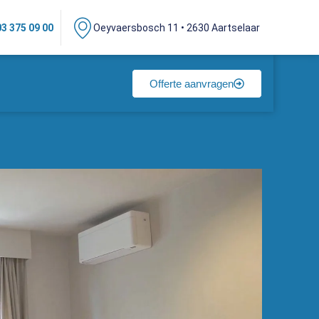
03 375 09 00
Oeyvaersbosch 11 • 2630 Aartselaar
Offerte aanvragen