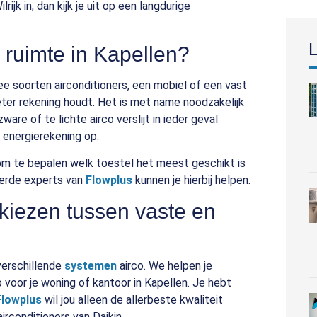
ilrijk in, dan kijk je uit op een langdurige
L
e ruimte in Kapellen?
wee soorten airconditioners, een mobiel of een vast
eter rekening houdt. Het is met name noodzakelijk
are of te lichte airco verslijt in ieder geval
 energierekening op.
m te bepalen welk toestel het meest geschikt is
eerde experts van
Flowplus
kunnen je hierbij helpen.
e kiezen tussen vaste en
 verschillende
systemen
airco. We helpen je
 voor je woning of kantoor in Kapellen. Je hebt
Flowplus
wil jou alleen de allerbeste kwaliteit
irconditioners van Daikin.