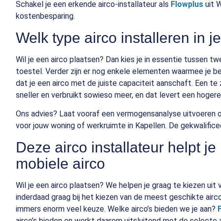
Schakel je een erkende airco-installateur als
Flowplus
uit W
kostenbesparing.
Welk type airco installeren in j
Wil je een airco plaatsen? Dan kies je in essentie tussen t
toestel. Verder zijn er nog enkele elementen waarmee je b
dat je een airco met de juiste capaciteit aanschaft. Een te zw
sneller en verbruikt sowieso meer, en dat levert een hogere
Ons advies? Laat vooraf een vermogensanalyse uitvoeren o
voor jouw woning of werkruimte in Kapellen. De gekwalific
Deze airco installateur helpt j
mobiele airco
Wil je een airco plaatsen? We helpen je graag te kiezen uit
inderdaad graag bij het kiezen van de meest geschikte airco
immers enorm veel keuze. Welke airco’s bieden we je aan?
airco’s bieden en werkt daarom uitsluitend met de selecte a