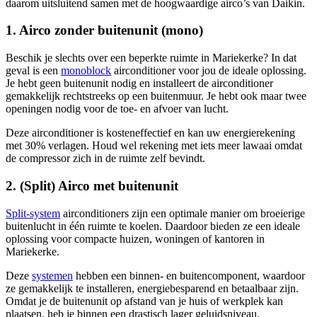
daarom uitsluitend samen met de hoogwaardige airco’s van Daikin.
1. Airco zonder buitenunit (mono)
Beschik je slechts over een beperkte ruimte in Mariekerke? In dat
geval is een
monoblock
airconditioner voor jou de ideale oplossing.
Je hebt geen buitenunit nodig en installeert de airconditioner
gemakkelijk rechtstreeks op een buitenmuur. Je hebt ook maar twee
openingen nodig voor de toe- en afvoer van lucht.
Deze airconditioner is kosteneffectief en kan uw energierekening
met 30% verlagen. Houd wel rekening met iets meer lawaai omdat
de compressor zich in de ruimte zelf bevindt.
2. (Split) Airco met buitenunit
Split-system
airconditioners zijn een optimale manier om broeierige
buitenlucht in één ruimte te koelen. Daardoor bieden ze een ideale
oplossing voor compacte huizen, woningen of kantoren in
Mariekerke.
Deze
systemen
hebben een binnen- en buitencomponent, waardoor
ze gemakkelijk te installeren, energiebesparend en betaalbaar zijn.
Omdat je de buitenunit op afstand van je huis of werkplek kan
plaatsen, heb je binnen een drastisch lager geluidsniveau.