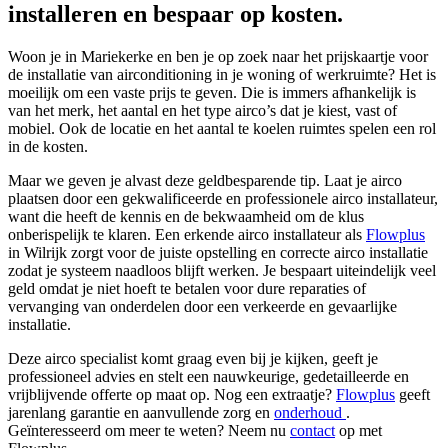
installeren en bespaar op kosten.
Woon je in Mariekerke en ben je op zoek naar het prijskaartje voor
de installatie van airconditioning in je woning of werkruimte? Het is
moeilijk om een vaste prijs te geven. Die is immers afhankelijk is
van het merk, het aantal en het type airco’s dat je kiest, vast of
mobiel. Ook de locatie en het aantal te koelen ruimtes spelen een rol
in de kosten.
Maar we geven je alvast deze geldbesparende tip. Laat je airco
plaatsen door een gekwalificeerde en professionele airco installateur,
want die heeft de kennis en de bekwaamheid om de klus
onberispelijk te klaren. Een erkende airco installateur als
Flowplus
in Wilrijk zorgt voor de juiste opstelling en correcte airco installatie
zodat je systeem naadloos blijft werken.
Je bespaart uiteindelijk veel
geld omdat je niet hoeft te betalen voor dure reparaties of
vervanging van onderdelen door een verkeerde en gevaarlijke
installatie.
Deze airco specialist komt graag even bij je kijken, geeft je
professioneel advies en stelt een nauwkeurige, gedetailleerde en
vrijblijvende offerte op maat op. Nog een extraatje?
Flowplus
geeft
jarenlang garantie en aanvullende zorg en
onderhoud
.
Geïnteresseerd om meer te weten? Neem nu
contact
op met