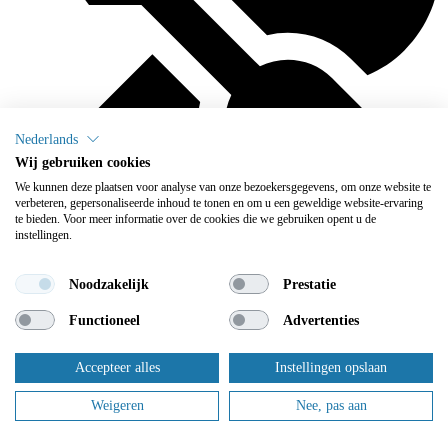
Nederlands
Wij gebruiken cookies
We kunnen deze plaatsen voor analyse van onze bezoekersgegevens, om onze website te
verbeteren, gepersonaliseerde inhoud te tonen en om u een geweldige website-ervaring
te bieden. Voor meer informatie over de cookies die we gebruiken opent u de
instellingen.
Noodzakelijk
Prestatie
We onderhouden
Functioneel
Advertenties
Flowplus zorgt ervoor dat u zich geen zorgen meer hoeft te maken
over het onderhoud: daar zorgen wij voor.
Accepteer alles
Instellingen opslaan
Dit zijn slechts enkele van onze tevreden klanten.
Weigeren
Nee, pas aan