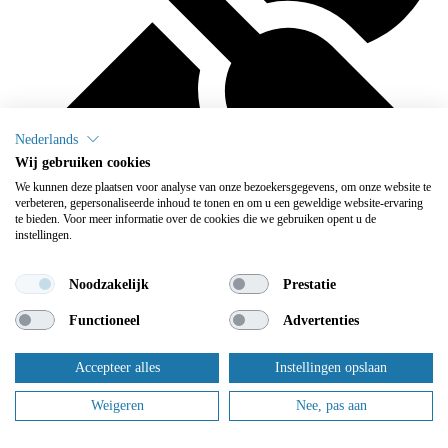
Nederlands
Wij gebruiken cookies
We kunnen deze plaatsen voor analyse van onze bezoekersgegevens, om onze website te
verbeteren, gepersonaliseerde inhoud te tonen en om u een geweldige website-ervaring
te bieden. Voor meer informatie over de cookies die we gebruiken opent u de
instellingen.
We onderhouden
Noodzakelijk
Prestatie
Flowplus zorgt ervoor dat u zich geen zorgen meer hoeft te maken
Functioneel
Advertenties
over het onderhoud: daar zorgen wij voor.
Accepteer alles
Instellingen opslaan
Dit zijn slechts enkele van onze tevreden klanten.
Weigeren
Nee, pas aan