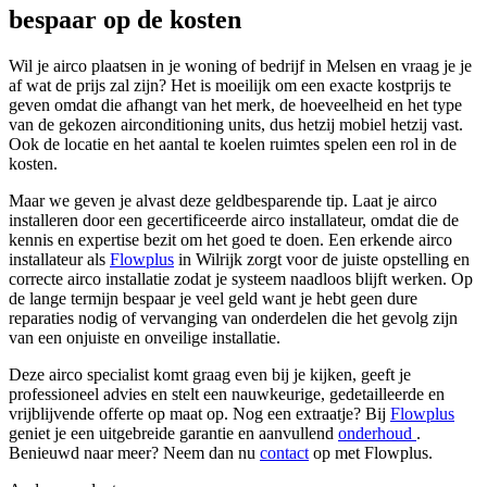
bespaar op de kosten
Wil je airco plaatsen in je woning of bedrijf in Melsen en vraag je je
af wat de prijs zal zijn? Het is moeilijk om een exacte kostprijs te
geven omdat die afhangt van het merk, de hoeveelheid en het type
van de gekozen airconditioning units, dus hetzij mobiel hetzij vast.
Ook de locatie en het aantal te koelen ruimtes spelen een rol in de
kosten.
Maar we geven je alvast deze geldbesparende tip. Laat je airco
installeren door een gecertificeerde airco installateur, omdat die de
kennis en expertise bezit om het goed te doen. Een erkende airco
installateur als
Flowplus
in Wilrijk zorgt voor de juiste opstelling en
correcte airco installatie zodat je systeem naadloos blijft werken.
Op
de lange termijn bespaar je veel geld want je hebt geen dure
reparaties nodig of vervanging van onderdelen die het gevolg zijn
van een onjuiste en onveilige installatie.
Deze airco specialist komt graag even bij je kijken, geeft je
professioneel advies en stelt een nauwkeurige, gedetailleerde en
vrijblijvende offerte op maat op. Nog een extraatje? Bij
Flowplus
geniet je een uitgebreide garantie en aanvullend
onderhoud
.
Benieuwd naar meer? Neem dan nu
contact
op met Flowplus.