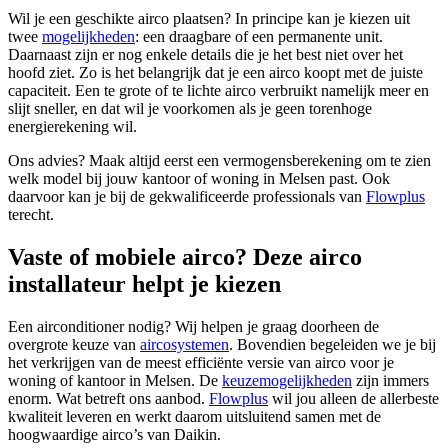
Wil je een geschikte airco plaatsen? In principe kan je kiezen uit
twee
mogelijkheden
: een draagbare of een permanente unit.
Daarnaast zijn er nog enkele details die je het best niet over het
hoofd ziet. Zo is het belangrijk dat je een airco koopt met de juiste
capaciteit. Een te grote of te lichte airco verbruikt namelijk meer en
slijt sneller, en dat wil je voorkomen als je geen torenhoge
energierekening wil.
Ons advies? Maak altijd eerst een vermogensberekening om te zien
welk model bij jouw kantoor of woning in Melsen past. Ook
daarvoor kan je bij de gekwalificeerde professionals van
Flowplus
terecht.
Vaste of mobiele airco? Deze airco
installateur helpt je kiezen
Een airconditioner nodig? Wij helpen je graag doorheen de
overgrote keuze van
aircosystemen
. Bovendien begeleiden we je bij
het verkrijgen van de meest efficiënte versie van airco voor je
woning of kantoor in Melsen. De
keuzemogelijkheden
zijn immers
enorm. Wat betreft ons aanbod.
Flowplus
wil jou alleen de allerbeste
kwaliteit leveren en werkt daarom uitsluitend samen met de
hoogwaardige airco’s van Daikin.