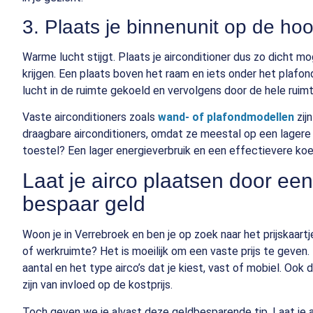
3. Plaats je binnenunit op de hoo
Warme lucht stijgt. Plaats je airconditioner dus zo dicht m
krijgen. Een plaats boven het raam en iets onder het plafon
lucht in de ruimte gekoeld en vervolgens door de hele ruimt
Vaste airconditioners zoals
wand- of plafondmodellen
zij
draagbare airconditioners, omdat ze meestal op een lagere
toestel? Een lager energieverbruik en een effectievere koel
Laat je airco plaatsen door e
bespaar geld
Woon je in Verrebroek en ben je op zoek naar het prijskaartje
of werkruimte? Het is moeilijk om een vaste prijs te geven. 
aantal en het type airco’s dat je kiest, vast of mobiel. Oo
zijn van invloed op de kostprijs.
Toch geven we je alvast deze geldbesparende tip. Laat je 