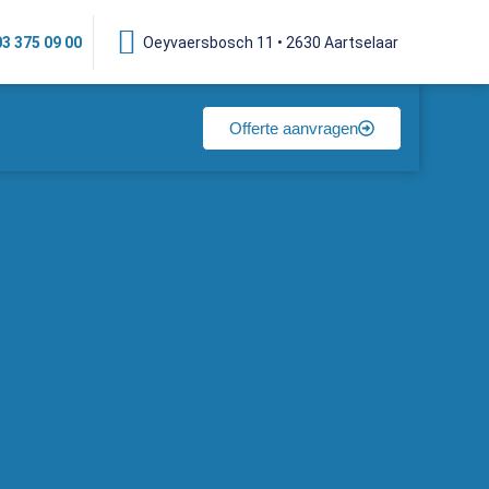
03 375 09 00
Oeyvaersbosch 11 • 2630 Aartselaar
Offerte aanvragen