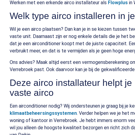
Werken met een erkende airco installateur als
Flowplus
in 
Welk type airco installeren in j
Wil je een airco plaatsen? Dan kan je in se kiezen tussen t
vaste unit. Daarnaast zijn er nog enkele details die je het b
dat je een airconditioner koopt met de juiste capaciteit. Een
verbruikt meer, en dat is te vermijden als je geen hoge energ
Ons advies? Maak altijd eerst een vermogensberekening om 
Verrebroek past. Ook daarvoor kan je bij de gekwalificeerd
Deze airco installateur helpt j
vaste airco
Een airconditioner nodig? Wij ondersteunen je graag bij je k
klimaatbeheersingssystemen
. Verder helpen we je het m
woning of kantoor in Verrebroek. Je hebt immers enorm vee
wil jou alleen de hoogste kwaliteit bezorgen en richt zich d
van Daikin.