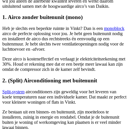
wil jou alleen de allerbeste kwaliteit leveren en werkt daarom
uitsluitend samen met de hoogwaardige airco’s van Daikin.
1. Airco zonder buitenunit (mono)
Heb je slechts een beperkte ruimte in Vinkt? Dan is een
monoblock
airco de perfecte oplossing voor jou. Je hebt geen buitenunit nodig
en installeert de airco dus rechtstreeks én eenvoudig op een
buitenmuur. Je hebt slechts twee ventilatieopeningen nodig voor de
luchttoevoer en -afvoer.
Deze airco is kosteneffectief en verlaagt je elektriciteitsrekening met
30%. Houd er rekening mee dat er een beetje meer lawaai kan zijn
omdat de compressor zich in de kamer zelf bevindt.
2. (Split) Airconditioning met buitenunit
Split-system
airconditioners zijn geweldig voor het leveren van
koele temperaturen naar een individuele kamer. Dat maakt ze perfect
voor kleinere woningen of flats in Vinkt.
Ze bestaan uit een binnen- en buitenunit, zijn moeiteloos te
installeren, zuinig in energie en rendabel. Omdat je de buitenunit
buiten je woning of werkomgeving kan plaatsen is er veel minder
lawaai binnen.