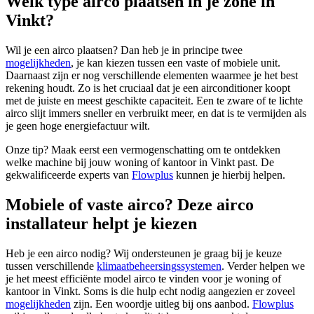
Welk type airco plaatsen in je zone in
Vinkt?
Wil je een airco plaatsen? Dan heb je in principe twee
mogelijkheden
, je kan kiezen tussen een vaste of mobiele unit.
Daarnaast zijn er nog verschillende elementen waarmee je het best
rekening houdt. Zo is het cruciaal dat je een airconditioner koopt
met de juiste en meest geschikte capaciteit. Een te zware of te lichte
airco slijt immers sneller en verbruikt meer, en dat is te vermijden als
je geen hoge energiefactuur wilt.
Onze tip? Maak eerst een vermogenschatting om te ontdekken
welke machine bij jouw woning of kantoor in Vinkt past. De
gekwalificeerde experts van
Flowplus
kunnen je hierbij helpen.
Mobiele of vaste airco? Deze airco
installateur helpt je kiezen
Heb je een airco nodig? Wij ondersteunen je graag bij je keuze
tussen verschillende
klimaatbeheersingssystemen
. Verder helpen we
je het meest efficiënte model airco te vinden voor je woning of
kantoor in Vinkt. Soms is die hulp echt nodig aangezien er zoveel
mogelijkheden
zijn. Een woordje uitleg bij ons aanbod.
Flowplus