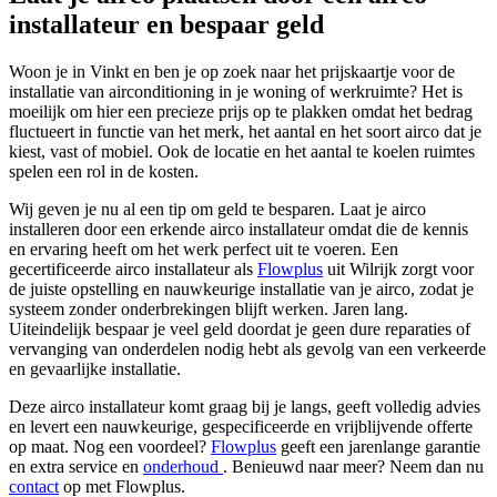
installateur en bespaar geld
Woon je in Vinkt en ben je op zoek naar het prijskaartje voor de
installatie van airconditioning in je woning of werkruimte? Het is
moeilijk om hier een precieze prijs op te plakken omdat het bedrag
fluctueert in functie van het merk, het aantal en het soort airco dat je
kiest, vast of mobiel. Ook de locatie en het aantal te koelen ruimtes
spelen een rol in de kosten.
Wij geven je nu al een tip om geld te besparen. Laat je airco
installeren door een erkende airco installateur omdat die de kennis
en ervaring heeft om het werk perfect uit te voeren. Een
gecertificeerde airco installateur als
Flowplus
uit Wilrijk zorgt voor
de juiste opstelling en nauwkeurige installatie van je airco, zodat je
systeem zonder onderbrekingen blijft werken. Jaren lang.
Uiteindelijk bespaar je veel geld doordat je geen dure reparaties of
vervanging van onderdelen nodig hebt als gevolg van een verkeerde
en gevaarlijke installatie.
Deze airco installateur komt graag bij je langs, geeft volledig advies
en levert een nauwkeurige, gespecificeerde en vrijblijvende offerte
op maat. Nog een voordeel?
Flowplus
geeft een jarenlange garantie
en extra service en
onderhoud
. Benieuwd naar meer? Neem dan nu
contact
op met Flowplus.