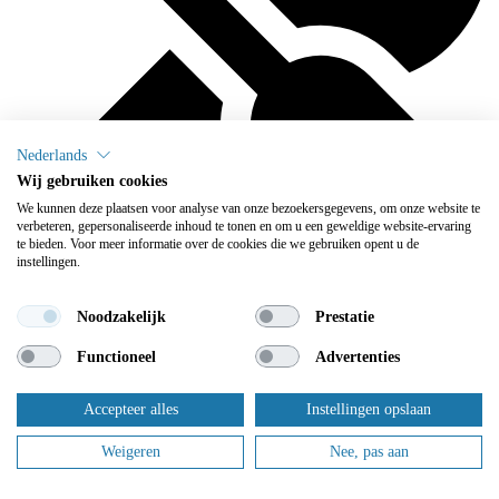
Nederlands
Wij gebruiken cookies
We kunnen deze plaatsen voor analyse van onze bezoekersgegevens, om onze website te
verbeteren, gepersonaliseerde inhoud te tonen en om u een geweldige website-ervaring
te bieden. Voor meer informatie over de cookies die we gebruiken opent u de
instellingen.
Noodzakelijk
Prestatie
We onderhouden
Functioneel
Advertenties
Flowplus zorgt ervoor dat u zich geen zorgen meer hoeft te maken
over het onderhoud: daar zorgen wij voor.
Accepteer alles
Instellingen opslaan
Dit zijn slechts enkele van onze tevreden klanten.
Weigeren
Nee, pas aan